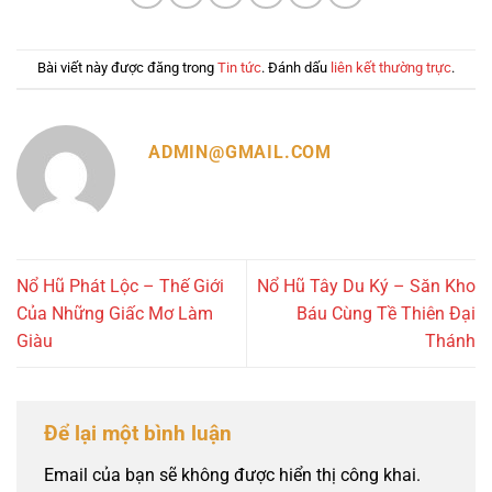
Bài viết này được đăng trong
Tin tức
. Đánh dấu
liên kết thường trực
.
ADMIN@GMAIL.COM
Nổ Hũ Phát Lộc – Thế Giới
Nổ Hũ Tây Du Ký – Săn Kho
Của Những Giấc Mơ Làm
Báu Cùng Tề Thiên Đại
Giàu
Thánh
Để lại một bình luận
Email của bạn sẽ không được hiển thị công khai.