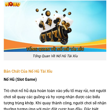
Tổng Quan Về Nổ Hũ Tài Xỉu
Bản Chất Của Nổ Hũ Tài Xỉu
Nổ Hũ (Slot Game)
Trò chơi nổ hũ dựa hoàn toàn vào yếu tố may rủi, nơi người
chơi sẽ quay các guồng và hy vọng nhận được các biểu
tượng trùng khớp. Khi quay thành công, người chơi sẽ nhận
thưởng tương ứng với mức đặt cược ban đầu. Đặc biệt,