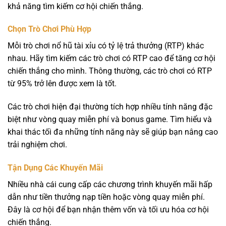
khả năng tìm kiếm cơ hội chiến thắng.
Chọn Trò Chơi Phù Hợp
Mỗi trò chơi nổ hũ tài xỉu có tỷ lệ trả thưởng (RTP) khác
nhau. Hãy tìm kiếm các trò chơi có RTP cao để tăng cơ hội
chiến thắng cho mình. Thông thường, các trò chơi có RTP
từ 95% trở lên được xem là tốt.
Các trò chơi hiện đại thường tích hợp nhiều tính năng đặc
biệt như vòng quay miễn phí và bonus game. Tìm hiểu và
khai thác tối đa những tính năng này sẽ giúp bạn nâng cao
trải nghiệm chơi.
Tận Dụng Các Khuyến Mãi
Nhiều nhà cái cung cấp các chương trình khuyến mãi hấp
dẫn như tiền thưởng nạp tiền hoặc vòng quay miễn phí.
Đây là cơ hội để bạn nhận thêm vốn và tối ưu hóa cơ hội
chiến thắng.