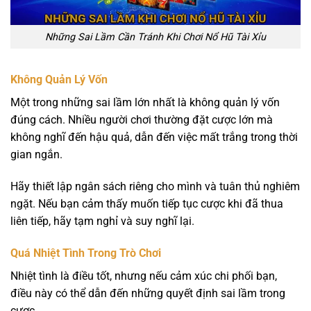
Những Sai Lầm Cần Tránh Khi Chơi Nổ Hũ Tài Xỉu
Không Quản Lý Vốn
Một trong những sai lầm lớn nhất là không quản lý vốn
đúng cách. Nhiều người chơi thường đặt cược lớn mà
không nghĩ đến hậu quả, dẫn đến việc mất trắng trong thời
gian ngắn.
Hãy thiết lập ngân sách riêng cho mình và tuân thủ nghiêm
ngặt. Nếu bạn cảm thấy muốn tiếp tục cược khi đã thua
liên tiếp, hãy tạm nghỉ và suy nghĩ lại.
Quá Nhiệt Tình Trong Trò Chơi
Nhiệt tình là điều tốt, nhưng nếu cảm xúc chi phối bạn,
điều này có thể dẫn đến những quyết định sai lầm trong
cược.