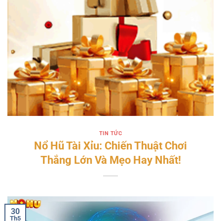
TIN TỨC
Nổ Hũ Tài Xỉu: Chiến Thuật Chơi
Thắng Lớn Và Mẹo Hay Nhất!
30
Th5