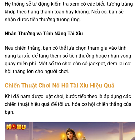
Hệ thống sẽ tự động kiểm tra xem có các biểu tượng trùng
khớp theo hàng thanh toán hay không. Nếu có, bạn sẽ
nhận được tiền thưởng tương ứng.
Nhận Thưởng và Tính Năng Tài Xỉu
Nếu chiến thắng, bạn có thể lựa chọn tham gia vào tính
năng tài xỉu để tăng thêm số tiền thưởng hoặc nhận vòng
quay miễn phí. Một số trò chơi còn có jackpot, đem lại cơ
hội thắng lớn cho người chơi.
Chiến Thuật Chơi Nổ Hũ Tài Xỉu Hiệu Quả
Khi đã nắm được luật chơi, bước tiếp theo là áp dụng các
chiến thuật hiệu quả để tối ưu hóa cơ hội chiến thắng của
bạn.