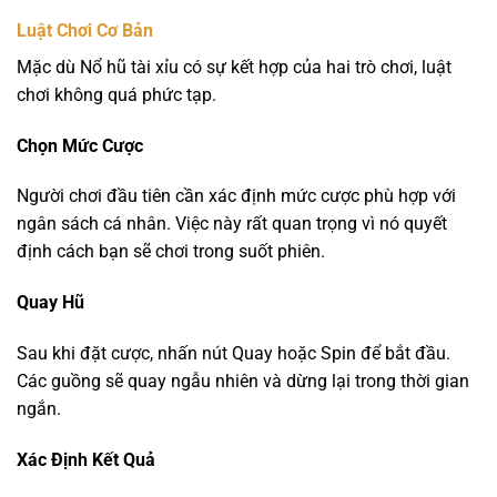
Luật Chơi Cơ Bản
Mặc dù Nổ hũ tài xỉu có sự kết hợp của hai trò chơi, luật
chơi không quá phức tạp.
Chọn Mức Cược
Người chơi đầu tiên cần xác định mức cược phù hợp với
ngân sách cá nhân. Việc này rất quan trọng vì nó quyết
định cách bạn sẽ chơi trong suốt phiên.
Quay Hũ
Sau khi đặt cược, nhấn nút Quay hoặc Spin để bắt đầu.
Các guồng sẽ quay ngẫu nhiên và dừng lại trong thời gian
ngắn.
Xác Định Kết Quả