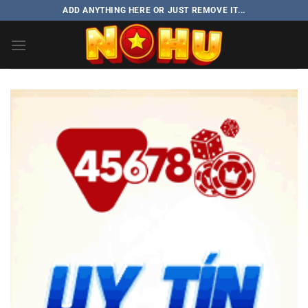
Bỏ
ADD ANYTHING HERE OR JUST REMOVE IT...
qua
nội
dung