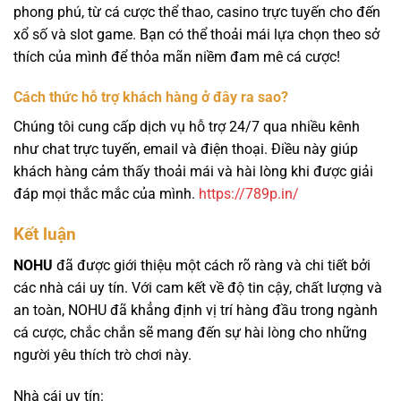
phong phú, từ cá cược thể thao, casino trực tuyến cho đến
xổ số và slot game. Bạn có thể thoải mái lựa chọn theo sở
thích của mình để thỏa mãn niềm đam mê cá cược!
Cách thức hỗ trợ khách hàng ở đây ra sao?
Chúng tôi cung cấp dịch vụ hỗ trợ 24/7 qua nhiều kênh
như chat trực tuyến, email và điện thoại. Điều này giúp
khách hàng cảm thấy thoải mái và hài lòng khi được giải
đáp mọi thắc mắc của mình.
https://789p.in/
Kết luận
NOHU
đã được giới thiệu một cách rõ ràng và chi tiết bởi
các nhà cái uy tín. Với cam kết về độ tin cậy, chất lượng và
an toàn, NOHU đã khẳng định vị trí hàng đầu trong ngành
cá cược, chắc chắn sẽ mang đến sự hài lòng cho những
người yêu thích trò chơi này.
Nhà cái uy tín: