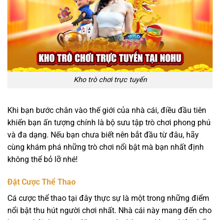
Kho trò chơi trực tuyến
Khi bạn bước chân vào thế giới của nhà cái, điều đầu tiên
khiến bạn ấn tượng chính là bộ sưu tập trò chơi phong phú
và đa dạng. Nếu bạn chưa biết nên bắt đầu từ đâu, hãy
cùng khám phá những trò chơi nổi bật mà bạn nhất định
không thể bỏ lỡ nhé!
Đặt Cược Thể Thao
Cá cược thể thao tại đây thực sự là một trong những điểm
nổi bật thu hút người chơi nhất. Nhà cái này mang đến cho