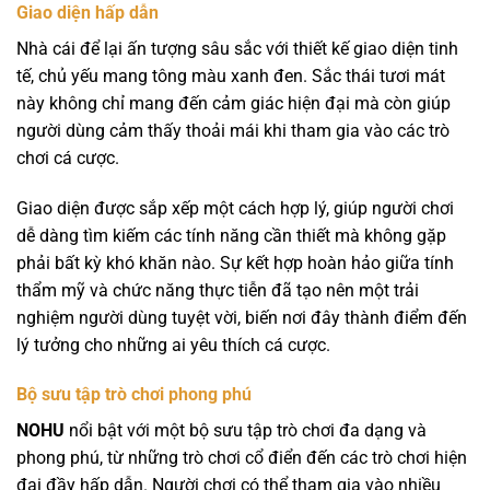
Giao diện hấp dẫn
Nhà cái để lại ấn tượng sâu sắc với thiết kế giao diện tinh
tế, chủ yếu mang tông màu xanh đen. Sắc thái tươi mát
này không chỉ mang đến cảm giác hiện đại mà còn giúp
người dùng cảm thấy thoải mái khi tham gia vào các trò
chơi cá cược.
Giao diện được sắp xếp một cách hợp lý, giúp người chơi
dễ dàng tìm kiếm các tính năng cần thiết mà không gặp
phải bất kỳ khó khăn nào. Sự kết hợp hoàn hảo giữa tính
thẩm mỹ và chức năng thực tiễn đã tạo nên một trải
nghiệm người dùng tuyệt vời, biến nơi đây thành điểm đến
lý tưởng cho những ai yêu thích cá cược.
Bộ sưu tập trò chơi phong phú
NOHU
nổi bật với một bộ sưu tập trò chơi đa dạng và
phong phú, từ những trò chơi cổ điển đến các trò chơi hiện
đại đầy hấp dẫn. Người chơi có thể tham gia vào nhiều