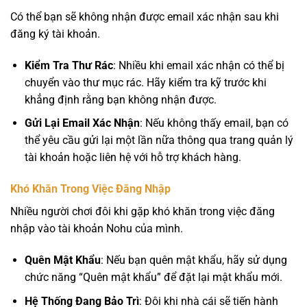
Có thể bạn sẽ không nhận được email xác nhận sau khi
đăng ký tài khoản.
Kiểm Tra Thư Rác
: Nhiều khi email xác nhận có thể bị
chuyển vào thư mục rác. Hãy kiểm tra kỹ trước khi
khẳng định rằng bạn không nhận được.
Gửi Lại Email Xác Nhận
: Nếu không thấy email, bạn có
thể yêu cầu gửi lại một lần nữa thông qua trang quản lý
tài khoản hoặc liên hệ với hỗ trợ khách hàng.
Khó Khăn Trong Việc Đăng Nhập
Nhiều người chơi đôi khi gặp khó khăn trong việc đăng
nhập vào tài khoản Nohu của mình.
Quên Mật Khẩu
: Nếu bạn quên mật khẩu, hãy sử dụng
chức năng “Quên mật khẩu” để đặt lại mật khẩu mới.
Hệ Thống Đang Bảo Trì
: Đôi khi nhà cái sẽ tiến hành