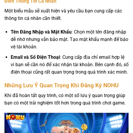
Điền Thông Tin Cá Nhân
Một biểu mẫu sẽ xuất hiện và yêu cầu bạn cung cấp các
thông tin cá nhân cần thiết.
Tên Đăng Nhập và Mật Khẩu
: Chọn một tên đăng nhập
dễ nhớ nhưng vẫn bảo mật. Tạo mật khẩu mạnh để bảo
vệ tài khoản.
Email và Số Điện Thoại
: Cung cấp địa chỉ email hợp lệ
vì bạn sẽ cần nó để xác nhận tài khoản. Bên cạnh đó, số
điện thoại cũng rất quan trọng trong quá trình xác minh.
Những Lưu Ý Quan Trọng Khi Đăng Ký NOHU
Khi đã hoàn tất quy trình, có một số lưu ý quan trọng giúp
bạn có một trải nghiệm tốt hơn trong quá trình chơi game.