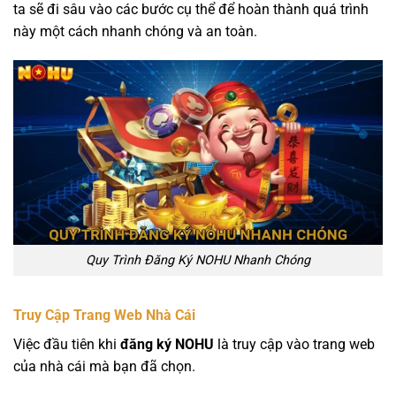
ta sẽ đi sâu vào các bước cụ thể để hoàn thành quá trình
này một cách nhanh chóng và an toàn.
Quy Trình Đăng Ký NOHU Nhanh Chóng
Truy Cập Trang Web Nhà Cái
Việc đầu tiên khi
đăng ký NOHU
là truy cập vào trang web
của nhà cái mà bạn đã chọn.