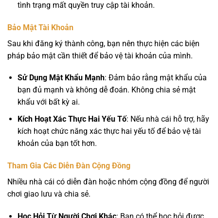
tình trạng mất quyền truy cập tài khoản.
Bảo Mật Tài Khoản
Sau khi đăng ký thành công, bạn nên thực hiện các biện
pháp bảo mật cần thiết để bảo vệ tài khoản của mình.
Sử Dụng Mật Khẩu Mạnh
: Đảm bảo rằng mật khẩu của
bạn đủ mạnh và không dễ đoán. Không chia sẻ mật
khẩu với bất kỳ ai.
Kích Hoạt Xác Thực Hai Yếu Tố
: Nếu nhà cái hỗ trợ, hãy
kích hoạt chức năng xác thực hai yếu tố để bảo vệ tài
khoản của bạn tốt hơn.
Tham Gia Các Diễn Đàn Cộng Đồng
Nhiều nhà cái có diễn đàn hoặc nhóm cộng đồng để người
chơi giao lưu và chia sẻ.
Học Hỏi Từ Người Chơi Khác
: Bạn có thể học hỏi được