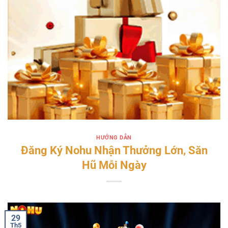
HƯỚNG DẪN
Đăng Ký Nohu Nhận Thưởng Lớn, Săn
Hũ Mỗi Ngày
29
Th5