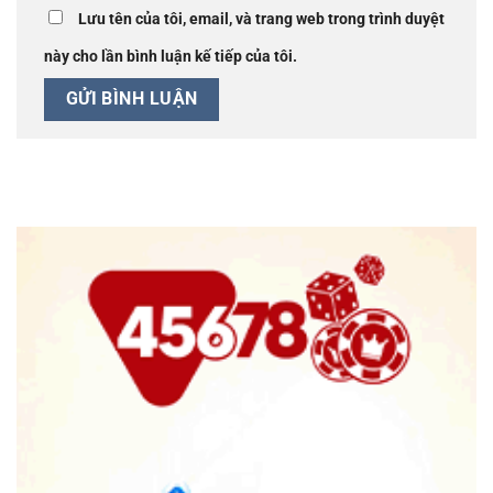
Lưu tên của tôi, email, và trang web trong trình duyệt
này cho lần bình luận kế tiếp của tôi.