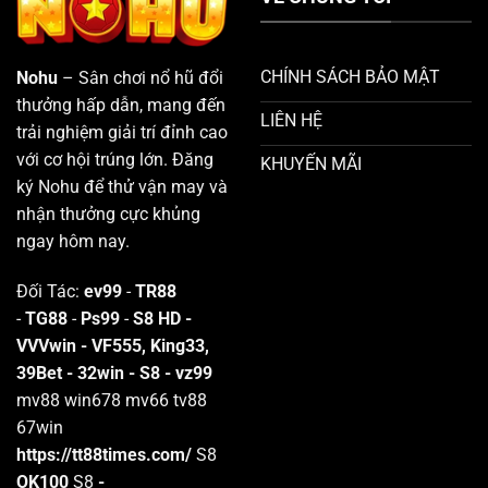
CHÍNH SÁCH BẢO MẬT
Nohu
– Sân chơi nổ hũ đổi
thưởng hấp dẫn, mang đến
LIÊN HỆ
trải nghiệm giải trí đỉnh cao
với cơ hội trúng lớn. Đăng
KHUYẾN MÃI
ký Nohu để thử vận may và
nhận thưởng cực khủng
ngay hôm nay.
Đối Tác:
ev99
-
TR88
-
TG88
-
Ps99
-
S8 HD
-
VVVwin
-
VF555
,
King33
,
39Bet
-
32win
-
S8
-
vz99
mv88
win678
mv66
tv88
67win
https://tt88times.com/
S8
OK100
S8
-