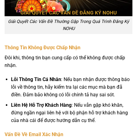
Giải Quyết Các Vấn Đề Thường Gặp Trong Quá Trình Đăng Ký
NOHU
Thông Tin Không Được Chấp Nhận
Đôi khi, thông tin bạn cung cấp có thể không được chấp
nhận.
Lỗi Thông Tin Cá Nhân
: Nếu bạn nhận được thông báo
lỗi về thông tin, hãy kiểm tra lại các mục mà bạn đã
điền. Đảm bảo không có lỗi chính tả hay sai sót.
Liên Hệ Hỗ Trợ Khách Hàng
: Nếu vẫn gặp khó khăn,
đừng ngần ngại liên hệ với bộ phận hỗ trợ khách hàng
của nhà cái để được hướng dẫn cụ thể.
Vấn Đề Về Email Xác Nhận