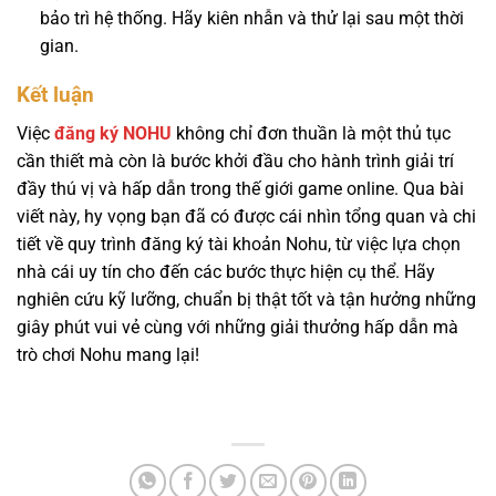
bảo trì hệ thống. Hãy kiên nhẫn và thử lại sau một thời
gian.
Kết luận
Việc
đăng ký NOHU
không chỉ đơn thuần là một thủ tục
cần thiết mà còn là bước khởi đầu cho hành trình giải trí
đầy thú vị và hấp dẫn trong thế giới game online. Qua bài
viết này, hy vọng bạn đã có được cái nhìn tổng quan và chi
tiết về quy trình đăng ký tài khoản Nohu, từ việc lựa chọn
nhà cái uy tín cho đến các bước thực hiện cụ thể. Hãy
nghiên cứu kỹ lưỡng, chuẩn bị thật tốt và tận hưởng những
giây phút vui vẻ cùng với những giải thưởng hấp dẫn mà
trò chơi Nohu mang lại!